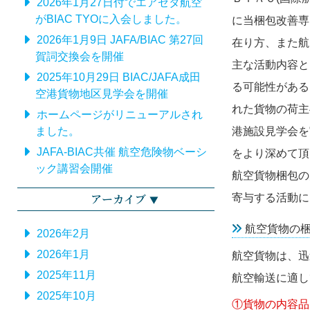
2026年1月27日付でエアゼタ航空
がBIAC TYOに入会しました。
に当梱包改善専
2026年1月9日 JAFA/BIAC 第27回
在り方、また航
賀詞交換会を開催
主な活動内容と
2025年10月29日 BIAC/JAFA成田
る可能性がある
空港貨物地区見学会を開催
れた貨物の荷主
ホームページがリニューアルされ
ました。
港施設見学会を
JAFA-BIAC共催 航空危険物ベーシ
をより深めて頂
ック講習会開催
航空貨物梱包の
アーカイブ
寄与する活動に
航空貨物の
2026年2月
2026年1月
航空貨物は、迅
2025年11月
航空輸送に適し
2025年10月
①貨物の内容品