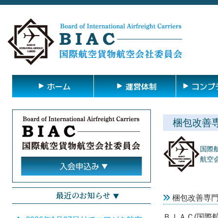
ホーム
運営体制
コンプ
梱包改善専
国際
航空会
最近のお知らせ
梱包改善専
ＢＩＡＣ(国際