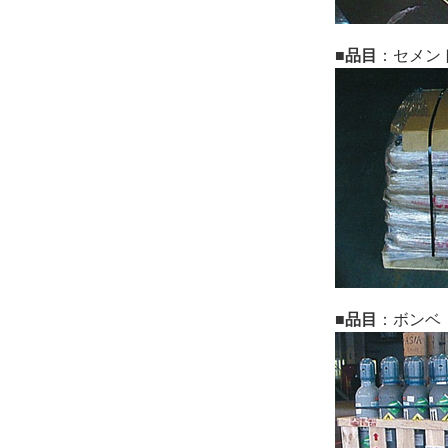
■品目
：セメン
■品目
：ボンベ