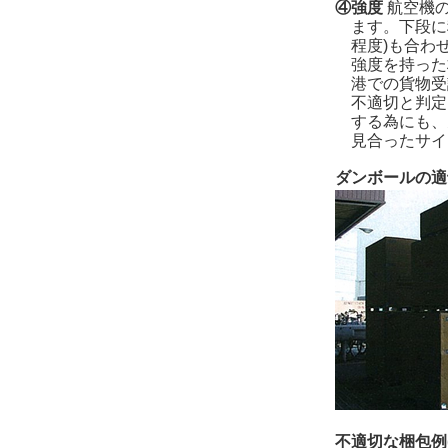
④強度
航空機の
ます。下段に
程度)も合わ
強度を持った
港での貨物受
不適切と判定
する為にも、
見合ったサイ
ダンボールの適
不適切な梱包例