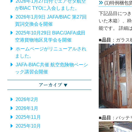
2026年1月27日付でエアゼタ航空
(1)特例梱包
がBIAC TYOに入会しました。
下記品目につき
2026年1月9日 JAFA/BIAC 第27回
いた木箱〉、枠
賀詞交換会を開催
能です。 詳細
2025年10月29日 BIAC/JAFA成田
空港貨物地区見学会を開催
■品目
：ガラス
ホームページがリニューアルされ
ました。
JAFA-BIAC共催 航空危険物ベーシ
ック講習会開催
アーカイブ
2026年2月
2026年1月
2025年11月
■品目
：バッテ
2025年10月