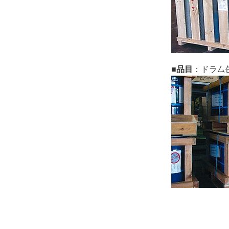
■品目
：ドラ厶