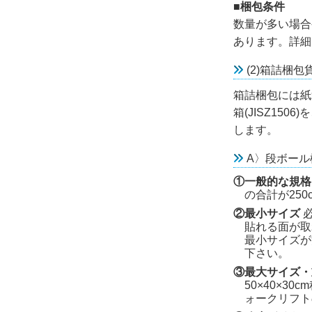
■梱包条件
数量が多い場合
あります。詳細
(2)箱詰梱包
箱詰梱包には紙
箱(JISZ15
します。
A〉段ボール梱包
①一般的な規格
の合計が25
②最小サイズ
必
貼れる面が取
最小サイズが
下さい。
③最大サイズ
50×40×
ォークリフト