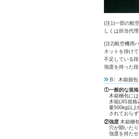
(注1)一部の
しくは担当代理
(注2)航空機
ネットを掛けて
不足している段
強度を持った段
B〉木箱掘包
①一般的な規格
木箱梱包には普
木箱(JIS規
量500kg以
されておらず
②強度
木箱梱包
穴が開いたり
強度を持たせ