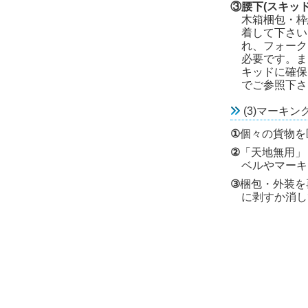
③腰下(スキッド
木箱梱包・枠
着して下さい
れ、フォーク
必要です。ま
キッドに確保
でご参照下さ
(3)マーキン
①
個々の貨物を
②
「天地無用」「
ベルやマーキ
③
梱包・外装を
に剥すか消し