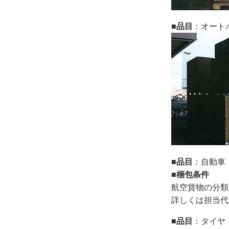
■品目
：オート
■品目
：自動車
■梱包条件
航空貨物の分類
詳しくは担当代
■品目
：タイヤ