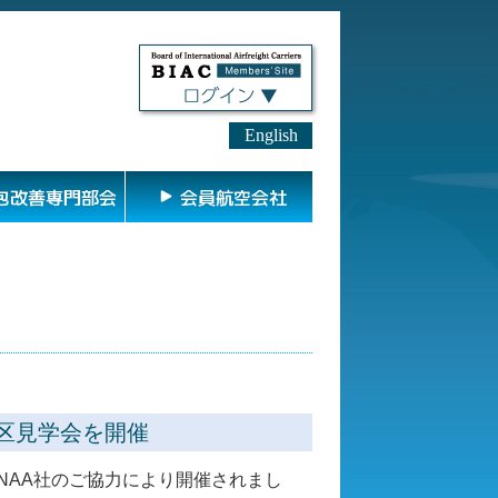
English
包改善専門部会
会員航空会社
物地区見学会を開催
学会がNAA社のご協力により開催されまし