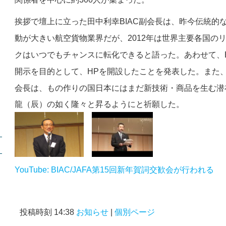
挨拶で壇上に立った田中利幸
副会長は、昨今伝統的
BIAC
動が大きい航空貨物業界だが、
年は世界主要各国の
2012
クはいつでもチャンスに転化できると語った。あわせて、
開示を目的として、
を開設したことを発表した。また
HP
会長は、もの作りの国日本にはまだ新技術・商品を生む潜
龍（辰）の如く隆々と昇るようにと祈願した。
YouTube: BIAC/JAFA第15回新年賀詞交歓会が行われる
投稿時刻 14:38
お知らせ
|
個別ページ