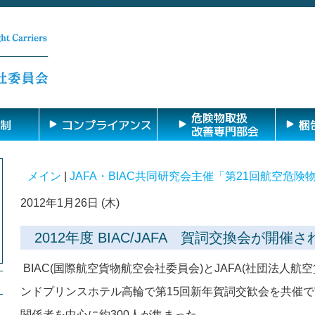
危険物取扱
制
コンプライアンス
梱
改善専門部会
メイン
|
JAFA・BIAC共同研究会主催「第21回航空危険
2012年1月26日 (木)
2012年度 BIAC/JAFA 賀詞交換会が開催
国際航空貨物航空会社委員会
と
社団法人航空
BIAC(
)
JAFA(
ンドプリンスホテル高輪で第
回新年賀詞交歓会を共催で
15
関­係者を中心に約
人が集まった。
300