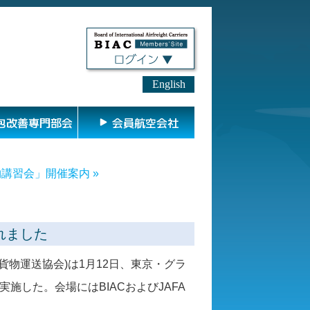
English
包改善専門部会
会員航空会社
物講習会」開催案内 »
されました
貨物運送協会
は
月
日、東京・グラ
)
1
12
実施した。会場には
および
BIAC
JAFA