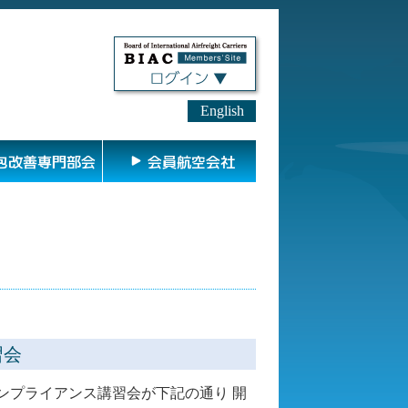
English
包改善専門部会
会員航空会社
習会
コンプライアンス講習会が下記の通り 開